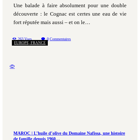
Une balade à faire absolument pour une double
découverte : le Cognac est certes une eau de vie
fort réputée mais aussi – et on le…
263
Vues
0
Commentaires
EUROPE,
FRANCE
MAROC | L’huile d’olive du Domaine Nafissa, une histoire
de famille depuis 1960…