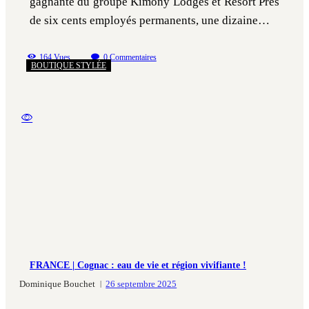
gagnante du groupe Kimony Lodges et Resort Près
de six cents employés permanents, une dizaine…
164
Vues
0
Commentaires
BOUTIQUE STYLÉE
FRANCE | Cognac : eau de vie et région vivifiante !
Dominique Bouchet
26 septembre 2025