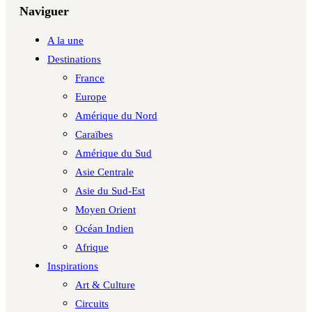
Naviguer
A la une
Destinations
France
Europe
Amérique du Nord
Caraïbes
Amérique du Sud
Asie Centrale
Asie du Sud-Est
Moyen Orient
Océan Indien
Afrique
Inspirations
Art & Culture
Circuits