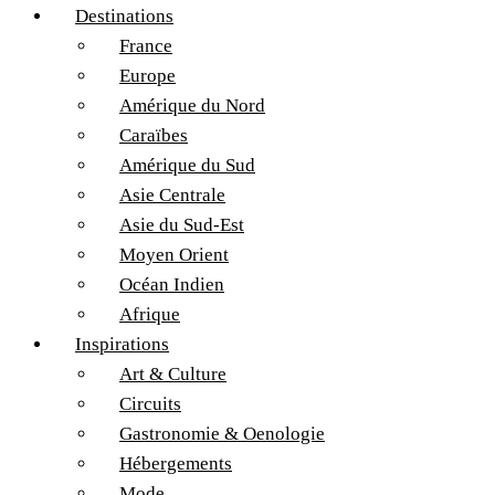
Destinations
France
Europe
Amérique du Nord
Caraïbes
Amérique du Sud
Asie Centrale
Asie du Sud-Est
Moyen Orient
Océan Indien
Afrique
Inspirations
Art & Culture
Circuits
Gastronomie & Oenologie
Hébergements
Mode