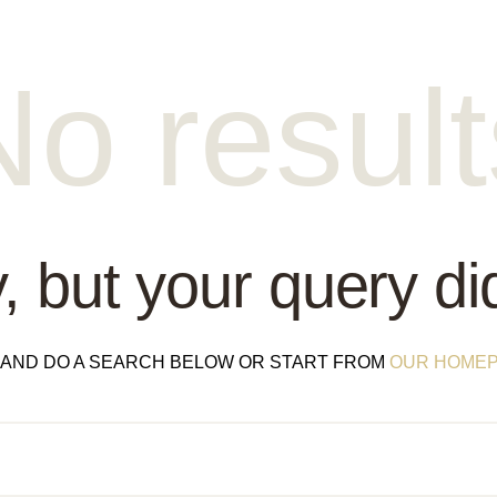
No result
, but your query d
T AND DO A SEARCH BELOW OR START FROM
OUR HOME