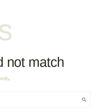
s
id not match
PAGE
.