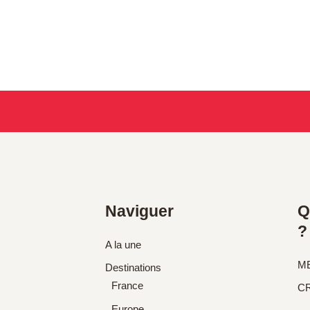
Naviguer
Q
?
A la une
M
Destinations
France
C
Europe