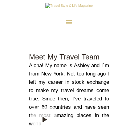
A LA UNE
DESTINATIONS
INSPIRATIONS
Meet My Travel Team
TRAVEL STYLE & LIFE
Aloha! My name is Ashley and I`m
from New York. Not too long ago I
left my career in stock exchange
to make my travel dreams come
true. Since then, I’ve traveled to
over 60 countries and have seen
the most amazing places in the
world.