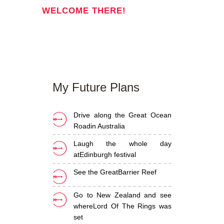
WELCOME THERE!
My Future
Plans
Drive along the Great Ocean
Road
in Australia
Laugh the whole day
at
Edinburgh festival
See the Great
Barrier Reef
Go to New Zealand and see
where
Lord Of The Rings was
set